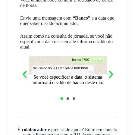
de horas.
Envie uma mensagem com
“Banco”
e a data que
quer saber o saldo acumulado.
Assim como na consulta de jornada, se você não
especificar a data o sistema te informa o saldo do
atual.
Se você especificar a data, o sistema
ma consulta com
Se não espec
informará o saldo de banco deste dia.
ivo, o sistema
mostra o sal
possível.
É
colaborador
e precisa de ajuda? Entre em contato
com a liderança ou com o RH da sua empresa.