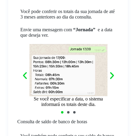
Você pode conferir os totais da sua jornada de até
3 meses anteriores ao dia da consulta.
Envie uma mensagem com
“Jornada”
e a data
que deseja ver.
ma consulta com
vos, o sistema
possível.
Se você env
Se você especificar a data, o sistema
sistema mostr
informará os totais deste dia.
Consulta de saldo de banco de horas
Você também pode conferir o seu saldo de banco