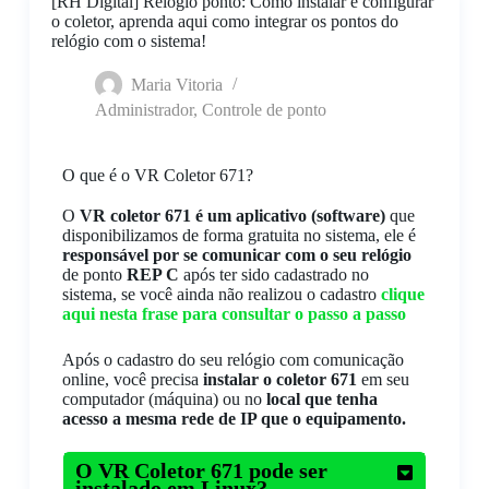
[RH Digital] Relógio ponto: Como instalar e configurar
o coletor, aprenda aqui como integrar os pontos do
relógio com o sistema!
Maria Vitoria
Administrador
,
Controle de ponto
O que é o VR Coletor 671?
O
VR coletor 671 é um aplicativo (software)
que
disponibilizamos de forma gratuita no sistema, ele é
responsável por se comunicar com o seu relógio
de ponto
REP C
após ter sido cadastrado no
sistema, se você ainda não realizou o cadastro
clique
aqui nesta frase para consultar o passo a passo
Após o cadastro do seu relógio com comunicação
online, você precisa
instalar o coletor 671
em seu
computador (máquina) ou no
local que tenha
acesso a mesma rede de IP que o equipamento.
O VR Coletor 671 pode ser
instalado em Linux?